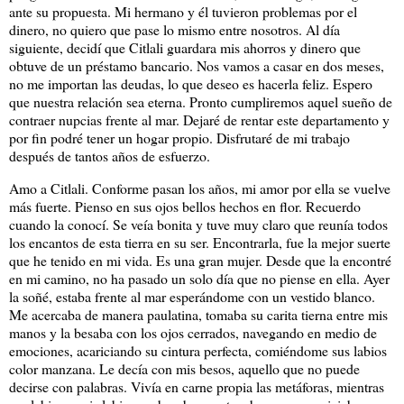
ante su propuesta. Mi hermano y él tuvieron problemas por el
dinero, no quiero que pase lo mismo entre nosotros. Al día
siguiente, decidí que Citlali guardara mis ahorros y dinero que
obtuve de un préstamo bancario. Nos vamos a casar en dos meses,
no me importan las deudas, lo que deseo es hacerla feliz. Espero
que nuestra relación sea eterna. Pronto cumpliremos aquel sueño de
contraer nupcias frente al mar. Dejaré de rentar este departamento y
por fin podré tener un hogar propio. Disfrutaré de mi trabajo
después de tantos años de esfuerzo.
Amo a Citlali. Conforme pasan los años, mi amor por ella se vuelve
más fuerte. Pienso en sus ojos bellos hechos en flor. Recuerdo
cuando la conocí. Se veía bonita y tuve muy claro que reunía todos
los encantos de esta tierra en su ser. Encontrarla, fue la mejor suerte
que he tenido en mi vida. Es una gran mujer. Desde que la encontré
en mi camino, no ha pasado un solo día que no piense en ella. Ayer
la soñé, estaba frente al mar esperándome con un vestido blanco.
Me acercaba de manera paulatina, tomaba su carita tierna entre mis
manos y la besaba con los ojos cerrados, navegando en medio de
emociones, acariciando su cintura perfecta, comiéndome sus labios
color manzana. Le decía con mis besos, aquello que no puede
decirse con palabras. Vivía en carne propia las metáforas, mientras