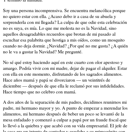
Soy una persona incomprensiva. Se encuentra melancólica porque
no quiero estar con ella. ¿Acaso debo ir a casa de su abuela y
sorprenderla con mi llegada? La culpa de que odie esta celebración
no es suya, es mía. Lo que me molesta no es la Navidad, sino
aquellos desagradables recuerdos que brotan de mi pasado al
escuchar esa palabrita que hostiga a mis oídos, como un mosquito
cuando no deja dormir. ¿Navidad? ¿Por qué no me gusta? ¿A quién
no le va a gustar la Navidad? Me pregunté.
No sé qué estoy haciendo aquí en este cuarto con olor apestoso y
amargo. Podría vivir con mi madre, dejar de pagar el alquiler. Estar
con ella en este momento, disfrutando de los sagrados alimentos.
Hace años mamá y papá se divorciaron ― un veintitrés de
diciembre ― después de que ella le reclamó por sus infidelidades.
Hace tiempo que no celebro con mamá.
A dos años de la separación de mis padres, decidimos reunirnos mi
padre, mi hermano mayor y yo. A punto de empezar a merendar los
alimentos, mi hermano después de beber un poco se levantó de la
mesa enfadado y comenzó a culpar a papá por un fraude fiscal que
lo llevó a la quiebra y que acabó con su vida empresarial. El jefe de
la casa era un intento de contador y ayudaba a su primogénito con