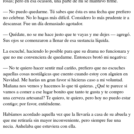
rosas; pero en esa ocasión, una parte de mí se mantuvo firme.
― No puedo quedarme. Tú sabes que ésta es una fecha que prefiero
no celebrar. No lo hagas más difícil. Considero lo más prudente ir a
descansar. Fue un día demasiado agotador.
― Quédate, no se me hace justo que te vayas y me dejes ― agregó.
Sus ojos se comenzaron a llenar de esa sustancia líquida.
La escuché, haciendo lo posible para que su drama no funcionara y
que no me convenciera de quedarme. Entonces brotó mi negativa:
― No te quiero hacer sentir mal cariño, prefiero que no escuches
aquellas cosas nostálgicas que cuento cuando estoy con alguien en
Navidad. Me harías un gran favor si hicieras caso a mi voluntad.
Mañana nos vemos y hacemos lo que tú quieras. ¿Qué te parece si
vamos a comer a ese lugar bonito que tanto te gusta y te compro
una cerveza artesanal? Te quiero, te quiero, pero hoy no puedo estar
contigo; por favor, entiéndeme.
Habíamos acordado aquella vez que la llevaría a casa de su abuela y
que me retiraría sin mayor inconveniente, pero siempre fue una
necia. Anhelaba que estuviera con ella.