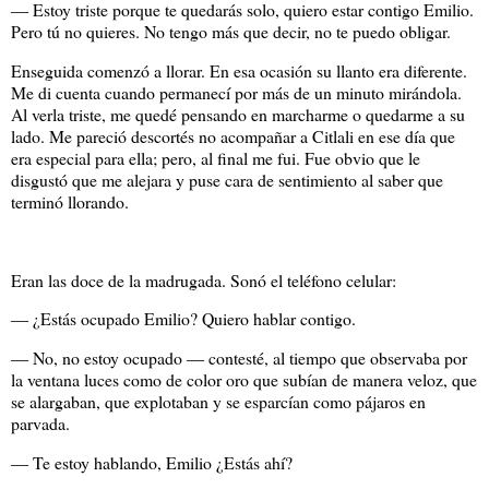
― Estoy triste porque te quedarás solo, quiero estar contigo Emilio.
Pero tú no quieres. No tengo más que decir, no te puedo obligar.
Enseguida comenzó a llorar. En esa ocasión su llanto era diferente.
Me di cuenta cuando permanecí por más de un minuto mirándola.
Al verla triste, me quedé pensando en marcharme o quedarme a su
lado. Me pareció descortés no acompañar a Citlali en ese día que
era especial para ella; pero, al final me fui. Fue obvio que le
disgustó que me alejara y puse cara de sentimiento al saber que
terminó llorando.
Eran las doce de la madrugada. Sonó el teléfono celular:
― ¿Estás ocupado Emilio? Quiero hablar contigo.
― No, no estoy ocupado ― contesté, al tiempo que observaba por
la ventana luces como de color oro que subían de manera veloz, que
se alargaban, que explotaban y se esparcían como pájaros en
parvada.
― Te estoy hablando, Emilio ¿Estás ahí?