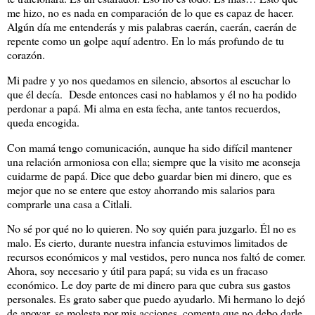
me hizo, no es nada en comparación de lo que es capaz de hacer.
Algún día me entenderás y mis palabras caerán, caerán, caerán de
repente como un golpe aquí adentro. En lo más profundo de tu
corazón.
Mi padre y yo nos quedamos en silencio, absortos al escuchar lo
que él decía. Desde entonces casi no hablamos y él no ha podido
perdonar a papá. Mi alma en esta fecha, ante tantos recuerdos,
queda encogida.
Con mamá tengo comunicación, aunque ha sido difícil mantener
una relación armoniosa con ella; siempre que la visito me aconseja
cuidarme de papá. Dice que debo guardar bien mi dinero, que es
mejor que no se entere que estoy ahorrando mis salarios para
comprarle una casa a Citlali.
No sé por qué no lo quieren. No soy quién para juzgarlo. Él no es
malo. Es cierto, durante nuestra infancia estuvimos limitados de
recursos económicos y mal vestidos, pero nunca nos faltó de comer.
Ahora, soy necesario y útil para papá; su vida es un fracaso
económico. Le doy parte de mi dinero para que cubra sus gastos
personales. Es grato saber que puedo ayudarlo. Mi hermano lo dejó
de apoyar, se molesta por mis acciones, comenta que no debo darle