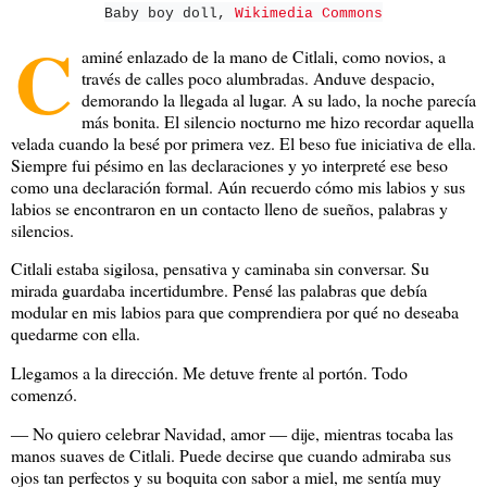
Baby boy doll,
Wikimedia Commons
C
aminé enlazado de la mano de Citlali, como novios, a
través de calles poco alumbradas. Anduve despacio,
demorando la llegada al lugar. A su lado, la noche parecía
más bonita. El silencio nocturno me hizo recordar aquella
velada cuando la besé por primera vez. El beso fue iniciativa de ella.
Siempre fui pésimo en las declaraciones y yo interpreté ese beso
como una declaración formal. Aún recuerdo cómo mis labios y sus
labios se encontraron en un contacto lleno de sueños, palabras y
silencios.
Citlali estaba sigilosa, pensativa y caminaba sin conversar. Su
mirada guardaba incertidumbre. Pensé las palabras que debía
modular en mis labios para que comprendiera por qué no deseaba
quedarme con ella.
Llegamos a la dirección. Me detuve frente al portón. Todo
comenzó.
― No quiero celebrar Navidad, amor ― dije, mientras tocaba las
manos suaves de Citlali. Puede decirse que cuando admiraba sus
ojos tan perfectos y su boquita con sabor a miel, me sentía muy