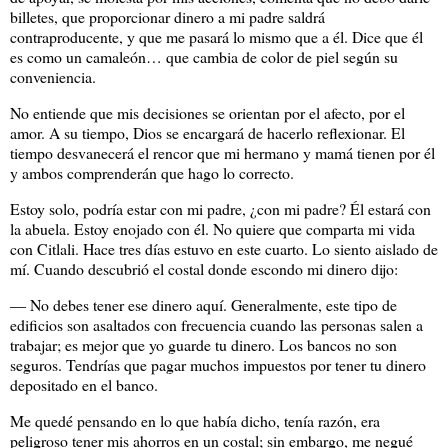
billetes, que proporcionar dinero a mi padre saldrá
contraproducente, y que me pasará lo mismo que a él. Dice que él
es como un camaleón… que cambia de color de piel según su
conveniencia.
No entiende que mis decisiones se orientan por el afecto, por el
amor. A su tiempo, Dios se encargará de hacerlo reflexionar. El
tiempo desvanecerá el rencor que mi hermano y mamá tienen por él
y ambos comprenderán que hago lo correcto.
Estoy solo, podría estar con mi padre, ¿con mi padre? Él estará con
la abuela. Estoy enojado con él. No quiere que comparta mi vida
con Citlali. Hace tres días estuvo en este cuarto. Lo siento aislado de
mí. Cuando descubrió el costal donde escondo mi dinero dijo:
― No debes tener ese dinero aquí. Generalmente, este tipo de
edificios son asaltados con frecuencia cuando las personas salen a
trabajar; es mejor que yo guarde tu dinero. Los bancos no son
seguros. Tendrías que pagar muchos impuestos por tener tu dinero
depositado en el banco.
Me quedé pensando en lo que había dicho, tenía razón, era
peligroso tener mis ahorros en un costal; sin embargo, me negué