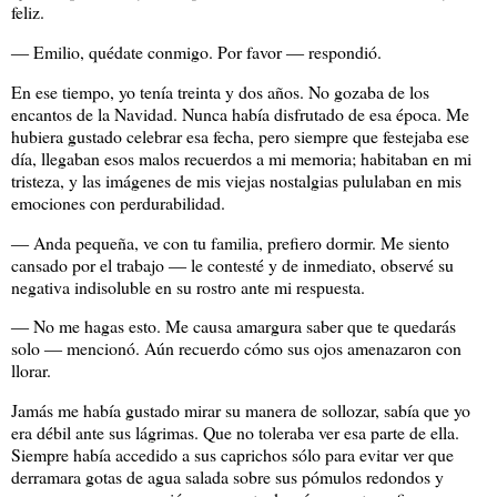
feliz.
― Emilio, quédate conmigo. Por favor ― respondió.
En ese tiempo, yo tenía treinta y dos años. No gozaba de los
encantos de la Navidad. Nunca había disfrutado de esa época. Me
hubiera gustado celebrar esa fecha, pero siempre que festejaba ese
día, llegaban esos malos recuerdos a mi memoria; habitaban en mi
tristeza, y las imágenes de mis viejas nostalgias pululaban en mis
emociones con perdurabilidad.
― Anda pequeña, ve con tu familia, prefiero dormir. Me siento
cansado por el trabajo ― le contesté y de inmediato, observé su
negativa indisoluble en su rostro ante mi respuesta.
― No me hagas esto. Me causa amargura saber que te quedarás
solo ― mencionó. Aún recuerdo cómo sus ojos amenazaron con
llorar.
Jamás me había gustado mirar su manera de sollozar, sabía que yo
era débil ante sus lágrimas. Que no toleraba ver esa parte de ella.
Siempre había accedido a sus caprichos sólo para evitar ver que
derramara gotas de agua salada sobre sus pómulos redondos y