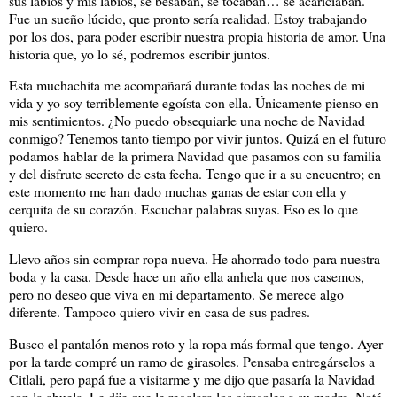
sus labios y mis labios, se besaban, se tocaban… se acariciaban.
Fue un sueño lúcido, que pronto sería realidad. Estoy trabajando
por los dos, para poder escribir nuestra propia historia de amor. Una
historia que, yo lo sé, podremos escribir juntos.
Esta muchachita me acompañará durante todas las noches de mi
vida y yo soy terriblemente egoísta con ella. Únicamente pienso en
mis sentimientos. ¿No puedo obsequiarle una noche de Navidad
conmigo? Tenemos tanto tiempo por vivir juntos. Quizá en el futuro
podamos hablar de la primera Navidad que pasamos con su familia
y del disfrute secreto de esta fecha. Tengo que ir a su encuentro; en
este momento me han dado muchas ganas de estar con ella y
cerquita de su corazón. Escuchar palabras suyas. Eso es lo que
quiero.
Llevo años sin comprar ropa nueva. He ahorrado todo para nuestra
boda y la casa. Desde hace un año ella anhela que nos casemos,
pero no deseo que viva en mi departamento. Se merece algo
diferente. Tampoco quiero vivir en casa de sus padres.
Busco el pantalón menos roto y la ropa más formal que tengo. Ayer
por la tarde compré un ramo de girasoles. Pensaba entregárselos a
Citlali, pero papá fue a visitarme y me dijo que pasaría la Navidad
con la abuela. Le dije que le regalara los girasoles a su madre. Noté