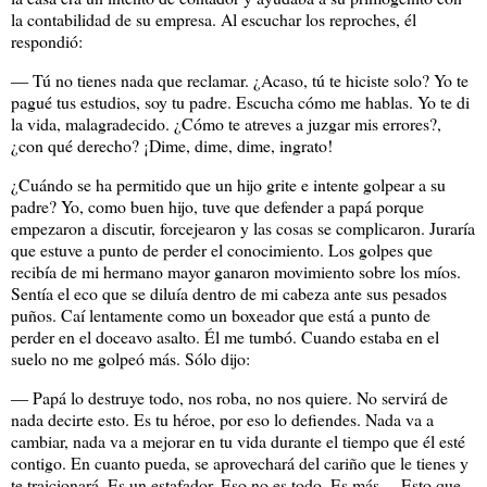
la contabilidad de su empresa. Al escuchar los reproches, él
respondió:
― Tú no tienes nada que reclamar. ¿Acaso, tú te hiciste solo? Yo te
pagué tus estudios, soy tu padre. Escucha cómo me hablas. Yo te di
la vida, malagradecido. ¿Cómo te atreves a juzgar mis errores?,
¿con qué derecho? ¡Dime, dime, dime, ingrato!
¿Cuándo se ha permitido que un hijo grite e intente golpear a su
padre? Yo, como buen hijo, tuve que defender a papá porque
empezaron a discutir, forcejearon y las cosas se complicaron. Juraría
que estuve a punto de perder el conocimiento. Los golpes que
recibía de mi hermano mayor ganaron movimiento sobre los míos.
Sentía el eco que se diluía dentro de mi cabeza ante sus pesados
puños. Caí lentamente como un boxeador que está a punto de
perder en el doceavo asalto. Él me tumbó. Cuando estaba en el
suelo no me golpeó más. Sólo dijo:
― Papá lo destruye todo, nos roba, no nos quiere. No servirá de
nada decirte esto. Es tu héroe, por eso lo defiendes. Nada va a
cambiar, nada va a mejorar en tu vida durante el tiempo que él esté
contigo. En cuanto pueda, se aprovechará del cariño que le tienes y
te traicionará. Es un estafador. Eso no es todo. Es más… Esto que