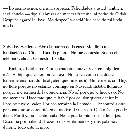
― Lo siento señor, era una sorpresa. Felicidades a usted también,
será abuelo ― dije al abrazar de manera fraternal al padre de Citlali.
Después agarré la llave. Me despedí y decidí ir a casa de mi linda
novia.
Subo las escaleras. Abro la puerta de la casa. Me dirijo a la
habitación de Citlali. Toco la puerta. No me contesta. Suena el
teléfono celular. Contesto. Es ella.
― Emilio, discúlpame. Comenzaré una nueva vida con alguien
más. El hijo que espero no es tuyo. No sabes cómo me duele
haberme enamorado de alguien que no eres tú. No te merezco. Hoy,
no lloré porque no estarías conmigo en Navidad. Estaba llorando
porque me remuerde la conciencia. No sé por qué te hice esto. No
me mereces. Hace rato que te hablé por celular quería decírtelo.
Pero no tuve el valor. Por eso terminé la llamada… Encontré a otra
persona que se convirtió en el motivo de mi vida. Qué más te puedo
decir. Por ti ya no siento nada. No te puedo mirar más a los ojos.
Disculpa por haber disfrazado mis sentimientos y mis palabras
durante todo este tiempo.